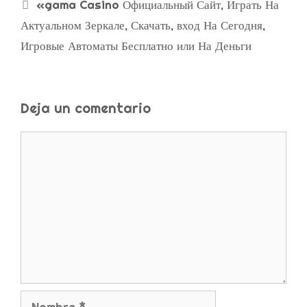
«gama Casino Официальный Сайт, Играть На
Актуальном Зеркале, Скачать, вход На Сегодня,
Игровые Автоматы Бесплатно или На Деньги
Deja un comentario